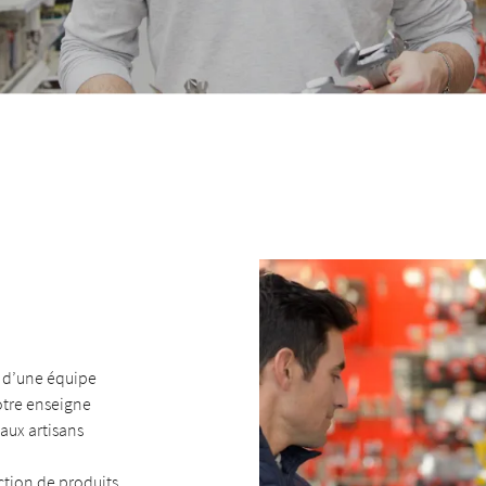
 l'adresse
le formulaire
́ d’une équipe
notre enseigne
 aux artisans
ction de produits