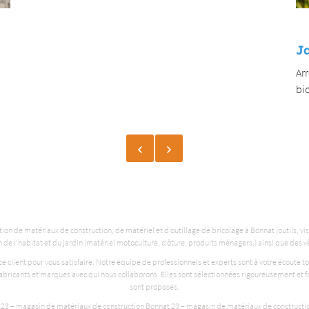
Jardinage
V
Arrosage, outils de jardin, produits phytosanitaires,
Vê
biocide, insecticide, graines et semences, clôtures...
gan
on de matériaux de construction, de matériel et d’outillage de bricolage à Bonnat (outils, visse
on de l’habitat et du jardin (matériel motoculture, clôture, produits ménagers,) ainsi que des 
 client pour vous satisfaire. Notre équipe de professionnels et experts sont à votre écoute 
fabricants et marques avec qui nous collaborons. Elles sont sélectionnées rigoureusement et fo
sont proposés.
 23 – magasin de matériaux de construction Bonnat 23 – magasin de matériaux de construct