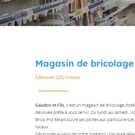
Recopier le code ci-contre

Rafraîchir le captcha

En cochant cette case, vous consentez à recevoir nos propositions commerciales à
email indiqué ci-dessus. Vous pouvez vous désinscrire à tout moment en utilisant
de désinscription
.
INSCRIPTION
Magasin de bricolage
à Bonnat (23), Creuse
Gaudon et Fils
, c'est un magasin de bricolage dote
dévouée prête à vous servir. Du lundi au samedi, 
Brico Pro Relais ouvre ses portes aux particuliers et
locaux.
Découvrez au sein de notre magasin une large séle