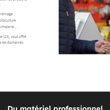
:
ardinage
otoculture
imalerie...
 (23), vous offre
ous les domaines
Du matériel professionnel