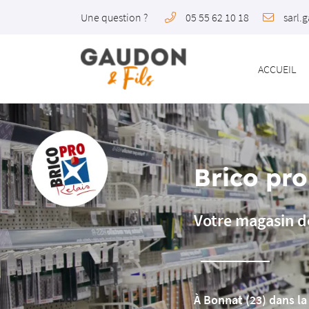
Une question ?
05 55 62 10 18
5 place du Foirail
23220 Bonnat
05 55 62 10 18
ACCUEIL
Brico pro
Votre magasin de
Adresse email de réception

À Bonnat (23) dans l