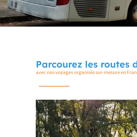
Recopier le code ci-contre

Rafraîchir le captcha

En cochant cette case, vous consentez à recevoir nos propositions commerciales à
email indiqué ci-dessus. Vous pouvez vous désinscrire à tout moment en utilisant
de désinscription
.
INSCRIPTION
Parcourez les routes
avec nos voyages organisés sur-mesure en France