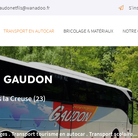
S’in
TRANSPORT EN AUTOCAR
BRICOLAGE & MATÉRIAUX
NOTRE 
S GAUDON
 la Creuse (23)
es . Transport tourisme en autocar . Transport scolaire...