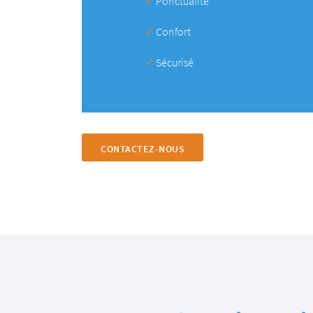
✓
Ponctualité
✓
Confort
✓
Sécurisé
CONTACTEZ-NOUS