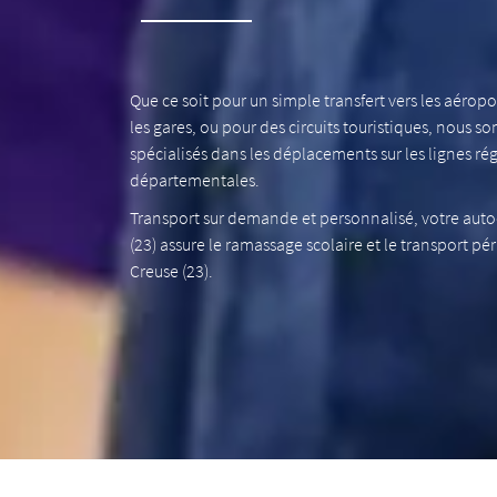
Que ce soit pour un simple transfert vers les aéropor
les gares, ou pour des circuits touristiques, nous 
spécialisés dans les déplacements sur les lignes ré
départementales.
Transport sur demande et personnalisé, votre aut
(23) assure le ramassage scolaire et le transport pér
Creuse (23).