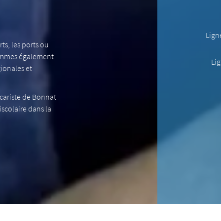
Ligne
ts, les ports ou
sommes également
Lig
gionales et
ocariste de Bonnat
iscolaire dans la