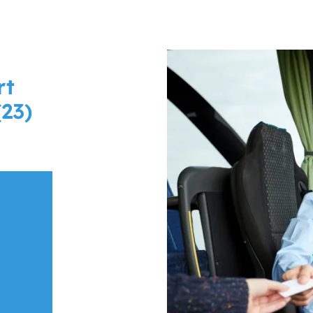
rt
(23)