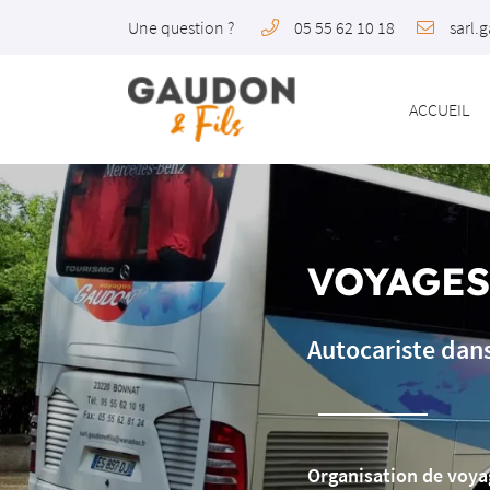
Une question ?
05 55 62 10 18
5 place du Foirail
23220 Bonnat
05 55 62 10 18
ACCUEIL
VOYAGE
Autocariste dans
Adresse email de réception

Organisation de voyag