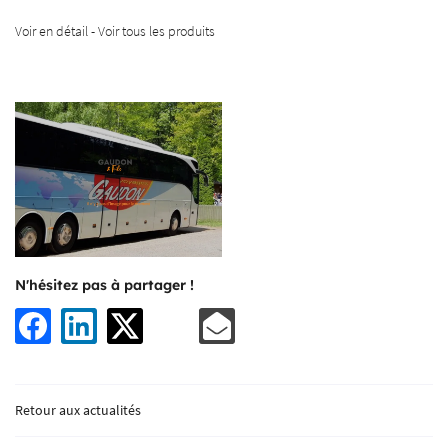
Voir en détail
-
Voir tous les produits
En cochant cette case, vous consentez à recevoir nos propositions commerciales à l'adresse
email indiqué ci-dessus. Vous pouvez vous désinscrire à tout moment en utilisant
le
formulaire de désinscription
.
INSCRIPTION
N'hésitez pas à partager !
Une question
Retour aux actualités
ACCUEIL
05 55 62 10 18