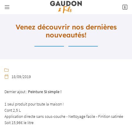


5 place du Foirail
23220 Bonnat
05 55 62 10 18
Venez découvrir nos dernières
nouveautés!

18/09/2019

Adresse email de réception

Dernier ajout :
Peinture Si simple !
1 seul produit pour toute la maison !
Recopier le code ci-contre

Cont 2,5 L
Application directe sans sous-couche - Nettoyage facile - Finition satinée
Rafraîchir le captcha

Soit 15,96€ le litre