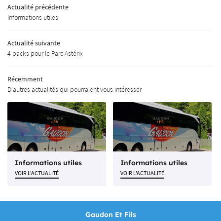
Actualité précédente
SPORT EN AUTOCAR
Informations utiles
OLAGE & MATÉRIAUX
Actualité suivante
4 packs pour le Parc Astérix
OTRE CATALOGUE
Rejoignez-nous
AVIS
Récemment
D'autres actualités qui pourraient vous intéresser
ACTUALITÉS
Restez inform
CONTACT
INSCRIPTION NEWS
Informations utiles
Informations utiles
VOIR L'ACTUALITÉ
VOIR L'ACTUALITÉ
Gaudon Et Fils