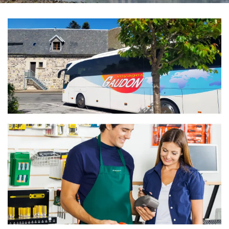
En cochant cette case, vous consentez à recevoir nos propositions commerciales à l'adresse
email indiqué ci-dessus. Vous pouvez vous désinscrire à tout moment en utilisant
le
formulaire de désinscription
.
INSCRIPTION