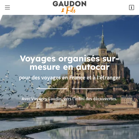


5 place du Foirail
23220 Bonnat
05 55 62 10 18
Voyages organisés sur-
mesure en autocar
pour des voyages en France et à l’étranger
Adresse email de réception

Avec Voyages Gaudin, vers l'infini des découvertes.
Recopier le code ci-contre

Rafraîchir le captcha
