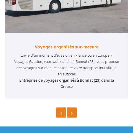
Voyages organisés sur-mesure
Envie d’un moment d’évasion en France ou en Europe ?
Voyages Gaudon, votre autocariste à Bonnat (23), vous propose
Une question
des voyages sur-mesure et assure votre transport touristique
en autocar.
ACCUEIL
Entreprise de voyages organisés à Bonnat (23) dans la
05 55 62 10 18
Creuse
SPORT EN AUTOCAR
OLAGE & MATÉRIAUX
OTRE CATALOGUE
Rejoignez-nous
AVIS